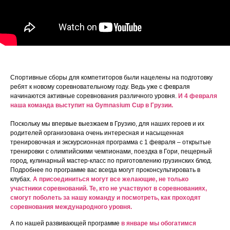
Спортивные сборы для компетиторов были нацелены на подготовку
ребят к новому соревновательному году. Ведь уже с февраля
начинаются активные соревнования различного уровня.
И
4 февраля
Лидия Гунина
наша команда выступит на Gymnasium Cup в Грузии.
Поскольку мы впервые выезжаем в Грузию, для наших героев и их
родителей организована очень интересная и насыщенная
Педагог-психолог, эксперт и спикер
тренировочная и экскурсионная программа с 1 февраля – открытые
федеральных образовательных
программ.
тренировки с олимпийскими чемпионами, поездка в Гори, пещерный
Автор единственной в России
город, кулинарный мастер-класс по приготовлению грузинских блюд.
сертифицированной программы
по развитию эмоционального
Подробнее по программе вас всегда могут проконсультировать в
интеллекта у детей.
Автор программы комплексного
клубах.
А
присоединиться могут все желающие, не только
развития GYMNASIUM.
участники соревнований. Те, кто не участвуют в соревнованиях,
смогут поболеть за нашу команду и посмотреть, как проходят
соревнования международного уровня.
А по нашей развивающей программе
в январе мы обогатимся