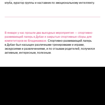
клуба, куратор группы и наставник по эмоциональному интеллекту.
В январе у нас прошли два выездных мероприятия — спортивно-
развивающий лагерь в Дубае и закрытые спортивные сборы для
компетиторов во Владикавказе.
Спортивно-развивающий лагерь
в Дубае был насыщен различными тренировками и играми,
экскурсиями и развлечениями, и по отзывам родителей, получился
активным, интересным, полезным.