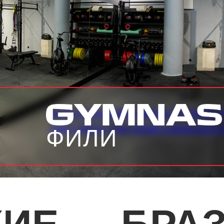
Клуб Gymnasium в Филях (ТЦ Фили Г
джиу-джитсу для детей и взрослых в
ФИЛИ