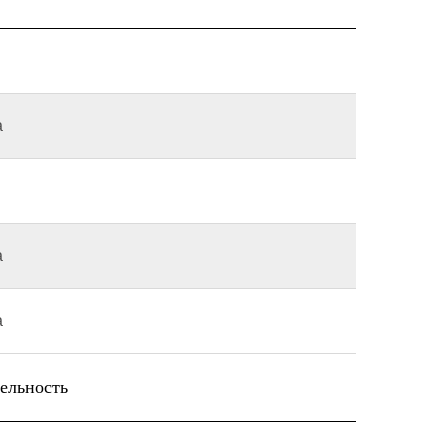
а
а
а
ельность