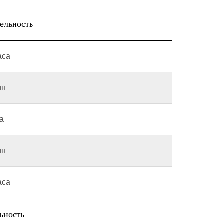
ельность
аса
ин
са
ин
аса
ьность