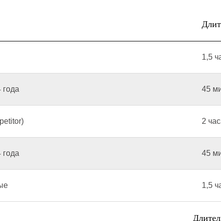
Длит
1,5 ч
 года
45 м
etitor)
2 ча
 года
45 м
ые
1,5 ч
Длител