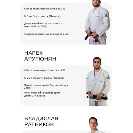
Обладатель чёрного пояса по BJJ
МС по Джиу-джитсу (Newaza)
Двукратный призёр чемпионата
мира по BJJ (ACB)
Сертифицированный фитнес тренер
НАРЕК
АРУТЮНЯН
Обладатель чёрного пояса по BJJ
МСМК по Джиу-джитсу (Newaza)
Призёр чемпионатов Европы и Мира
(JJIF)
Член сборной России по Джиу-
джитсу (Newaza)
ВЛАДИСЛАВ
РАТНИКОВ