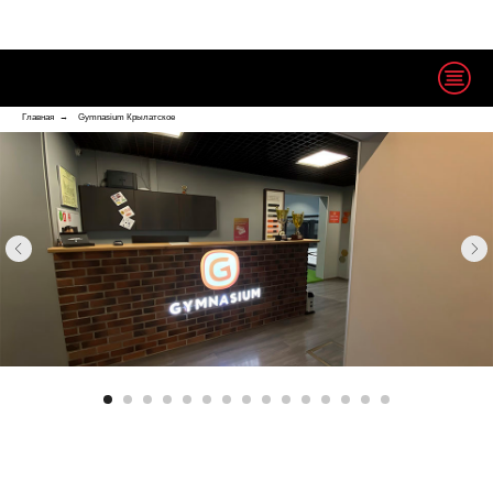
Главная
→
Gymnasium Крылатское