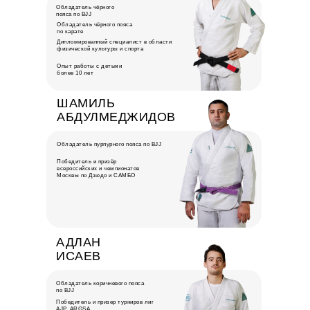
Обладатель чёрного
пояса по BJJ
Обладатель чёрного пояса
по карате
Дипломированный специалист в области
физической культуры и спорта
Опыт работы с детьми
более 10 лет
ШАМИЛЬ
АБДУЛМЕДЖИДОВ
Обладатель пурпурного пояса по BJJ
Победитель и призёр
всероссийских и чемпионатов
Москвы по Дзюдо и САМБО
АДЛАН
ИСАЕВ
Обладатель коричневого пояса
по BJJ
Победитель и призер турниров лиг
AJP, ARGSA