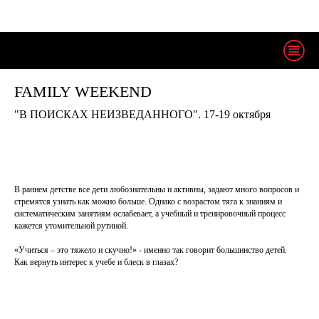
FAMILY WEEKEND
"В ПОИСКАХ НЕИЗВЕДАННОГО". 17-19 октября
В раннем детстве все дети любознательны и активны, задают много вопросов и
стремятся узнать как можно больше. Однако с возрастом тяга к знаниям и
систематическим занятиям ослабевает, а учебный и тренировочный процесс
кажется утомительной рутиной.
«Учиться – это тяжело и скучно!» - именно так говорит большинство детей.
Как вернуть интерес к учебе и блеск в глазах?