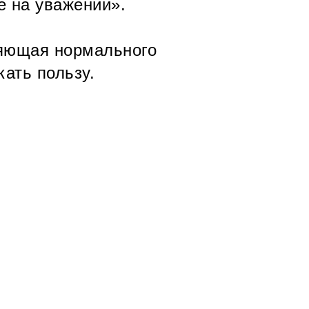
е на уважении».
ляющая нормального
кать пользу.