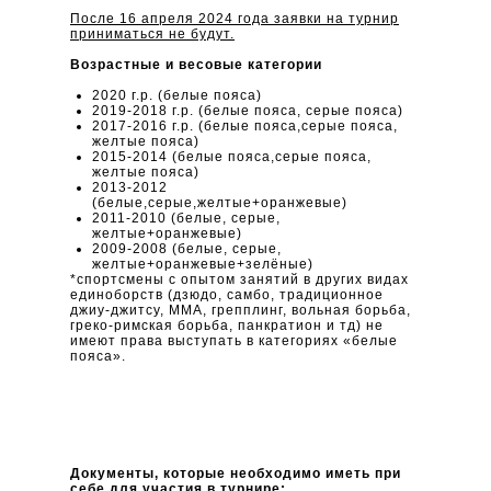
После 16 апреля 2024 года заявки на турнир
приниматься не будут.
Возрастные и весовые категории
2020 г.р. (белые пояса)
2019-2018 г.р. (белые пояса, серые пояса)
2017-2016 г.р. (белые пояса,серые пояса,
желтые пояса)
2015-2014 (белые пояса,серые пояса,
желтые пояса)
2013-2012
(белые,серые,желтые+оранжевые)
2011-2010 (белые, серые,
желтые+оранжевые)
2009-2008 (белые, серые,
желтые+оранжевые+зелёные)
*спортсмены с опытом занятий в других видах
единоборств (дзюдо, самбо, традиционное
джиу-джитсу, ММА, грепплинг, вольная борьба,
греко-римская борьба, панкратион и тд) не
имеют права выступать в категориях «белые
пояса».
Документы, которые необходимо иметь при
себе для участия в турнире: