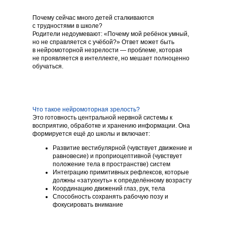
Почему сейчас много детей сталкиваются
с трудностями в школе?
Родители недоумевают: «Почему мой ребёнок умный,
но не справляется с учёбой?» Ответ может быть
в нейромоторной незрелости — проблеме, которая
не проявляется в интеллекте, но мешает полноценно
обучаться.
Что такое нейромоторная зрелость?
Это готовность центральной нервной системы к
восприятию, обработке и хранению информации. Она
формируется ещё до школы и включает:
Развитие вестибулярной (чувствует движение и
равновесие) и проприоцептивной (чувствует
положение тела в пространстве) систем
Интеграцию примитивных рефлексов, которые
должны «затухнуть» к определённому возрасту
Координацию движений глаз, рук, тела
Способность сохранять рабочую позу и
фокусировать внимание