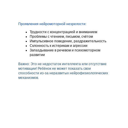
Проявления нейромоторной незрелости:
Трудности с концентрацией и вниманием
Проблемы с чтением, письмом, счётом
Импульсивное поведение, раздражительность
Склонность к истерикам и агрессии
Запаздывание в речевом и психомоторном
развитии
Важно: Это не недостаток интеллекта или отсутствие
мотивации! Ребёнок не может показать свои
способности из-за неразвитых нейрофизиологических
механизмов.