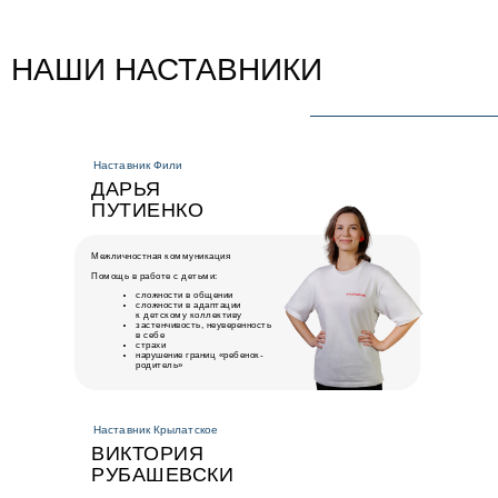
НАШИ НАСТАВНИКИ
Наставник Фили
ДАРЬЯ
ПУТИЕНКО
Межличностная коммуникация
Помощь в работе с детьми:
сложности в общении
сложности в адаптации
к детскому коллективу
застенчивость, неуверенность
в себе
страхи
нарушение границ «ребенок-
родитель»
Наставник Крылатское
ВИКТОРИЯ
РУБАШЕВСКИ