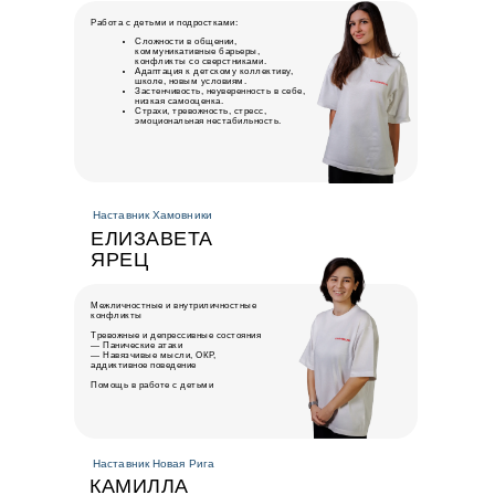
Работа с детьми и подростками:
Сложности в общении,
коммуникативные барьеры,
конфликты со сверстниками.
Адаптация к детскому коллективу,
школе, новым условиям.
Застенчивость, неуверенность в себе,
низкая самооценка.
Страхи, тревожность, стресс,
эмоциональная нестабильность.
Наставник Хамовники
ЕЛИЗАВЕТА
ЯРЕЦ
Межличностные и внутриличностные
конфликты
Тревожные и депрессивные состояния
— Панические атаки
— Навязчивые мысли, ОКР,
аддиктивное поведение
Помощь в работе с детьми
Наставник Новая Рига
КАМИЛЛА