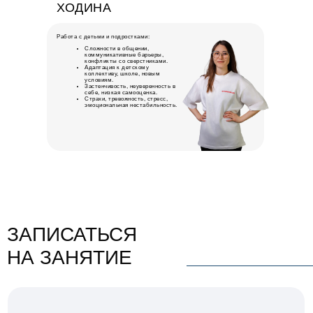
ХОДИНА
Работа с детьми и подростками:
Сложности в общении,
коммуникативные барьеры,
конфликты со сверстниками.
Адаптация к детскому
коллективу, школе, новым
условиям.
Застенчивость, неуверенность в
себе, низкая самооценка.
Страхи, тревожность, стресс,
эмоциональная нестабильность.
ЗАПИСАТЬСЯ
НА ЗАНЯТИЕ