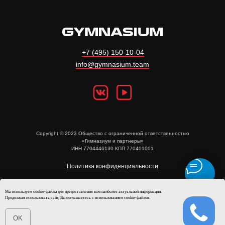
+7 (495) 150-10-04
info@gymnasium.team
Copyright © 2023 Общество с ограниченной ответственностью
«Гимназиум и партнеры»
ИНН 7704446130 КПП 770401001
Политика конфиденциальности
Публичная оферта
Мы используем cookie-файлы для предоставления вам наиболее актуальной информации.
Продолжая использовать сайт, Вы соглашаетесь с использованием cookie-файлов.
Пользовательское соглашение
OK
Проект бизнес-экосистемы Misty Group